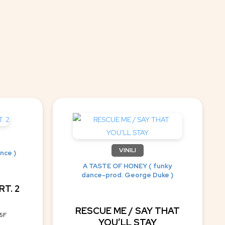
VINILI
nce )
A TASTE OF HONEY ( funky
dance-prod. George Duke )
T. 2
RESCUE ME / SAY THAT
65F
YOU’LL STAY