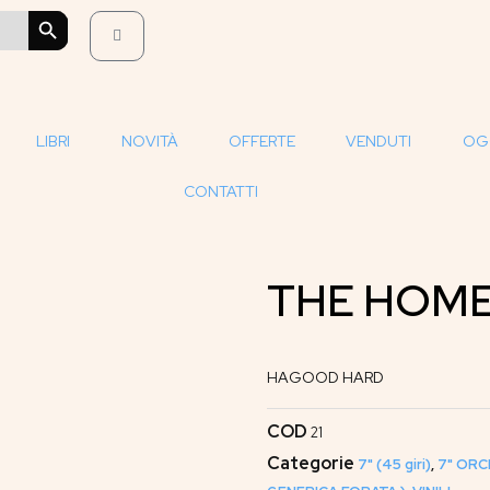
SEARCH BUTTON
LIBRI
NOVITÀ
OFFERTE
VENDUTI
OG
CONTATTI
THE HOM
HAGOOD HARD
COD
21
Categorie
7" (45 giri)
,
7" ORC