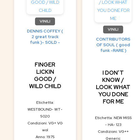
VINILI
VINILI
DENNIS COFFEY (
2 great track
CONTRIBUTORS
funk )- SOLD -
OF SOUL ( good
funk -RARE )
FINGER
LICKIN
I DON’T
GOOD /
KNOW /
WILD CHILD
LOOK WHAT
YOU DONE
FOR ME
Etichetta:
WESTBOUND- WT-
5020
Etichetta: NEW MISS
Condizioni: VG+ VG
- HA- 123
wol
Condizioni: VG++
Anno: 1975
Generic