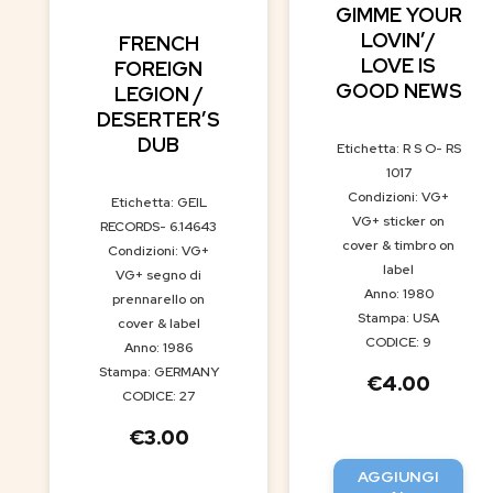
GIMME YOUR
LOVIN’/
FRENCH
LOVE IS
FOREIGN
GOOD NEWS
LEGION /
DESERTER’S
DUB
Etichetta: R S O- RS
1017
Condizioni: VG+
Etichetta: GEIL
VG+ sticker on
RECORDS- 6.14643
cover & timbro on
Condizioni: VG+
label
VG+ segno di
Anno: 1980
prennarello on
Stampa: USA
cover & label
CODICE: 9
Anno: 1986
Stampa: GERMANY
€
4.00
CODICE: 27
€
3.00
AGGIUNGI