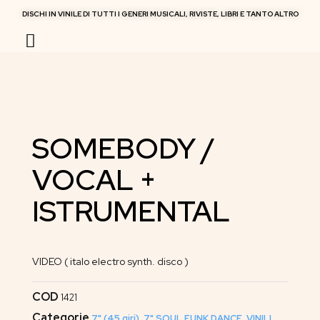
DISCHI IN VINILE DI TUTTI I GENERI MUSICALI, RIVISTE, LIBRI E TANTO ALTRO
RIVISTE MUSICALI
SOMEBODY /
VOCAL +
ISTRUMENTAL
VIDEO ( italo electro synth. disco )
COD
1421
Categorie
7" (45 giri)
,
7" SOUL FUNK DANCE
,
VINILI