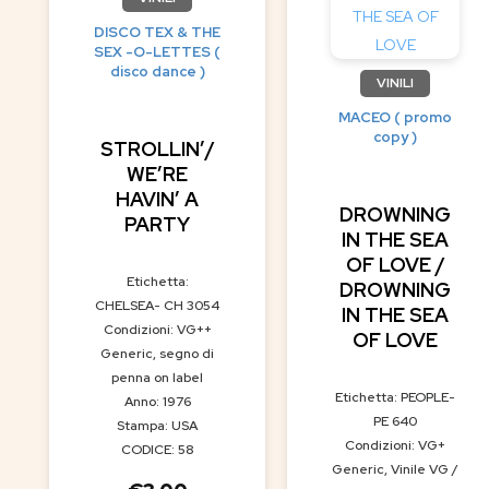
DISCO TEX & THE
SEX -O-LETTES (
disco dance )
VINILI
MACEO ( promo
copy )
STROLLIN’/
WE’RE
HAVIN’ A
DROWNING
PARTY
IN THE SEA
OF LOVE /
Etichetta:
DROWNING
CHELSEA- CH 3054
IN THE SEA
Condizioni: VG++
OF LOVE
Generic, segno di
penna on label
Etichetta: PEOPLE-
Anno: 1976
PE 640
Stampa: USA
Condizioni: VG+
CODICE: 58
Generic, Vinile VG /