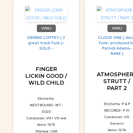
VINILI
VINILI
DENNIS COFFEY ( 2
CLOUD ONE ( dis
great track funk )-
funk- produced b
SOLD -
Patrick Adams-
RARE )
FINGER
ATMOSPHER
LICKIN GOOD /
STRUTT /
WILD CHILD
PART 2
Etichetta:
Etichetta: P & P
WESTBOUND- WT-
RECORDS- P 111
5020
Condizioni: VG
Condizioni: VG+ VG wol
Generic
Anno: 1975
Anno: 1976
Stampa: USA