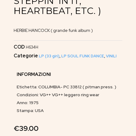
STEPPIN’ IN IT,
HEARTBEAT, ETC. )
HERBIE HANCOCK ( grande funk album )
COD
H634H
Categorie
LP (33 giri)
,
LP SOUL FUNK DANCE
,
VINILI
INFORMAZIONI
Etichetta: COLUMBIA- PC 33812 ( pitman press. )
Condizioni: VG++ VG++ leggero ring wear
Anno: 1975
Stampa: USA
€
39.00