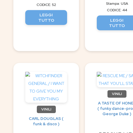
Stampa: USA
CODICE: 52
CODICE: 44
LEGGI
TUTTO
LEGGI
TUTTO
VINILI
A TASTE OF HON
( funky dance-pro
VINILI
George Duke )
CARL DOUGLAS (
funk & disco )