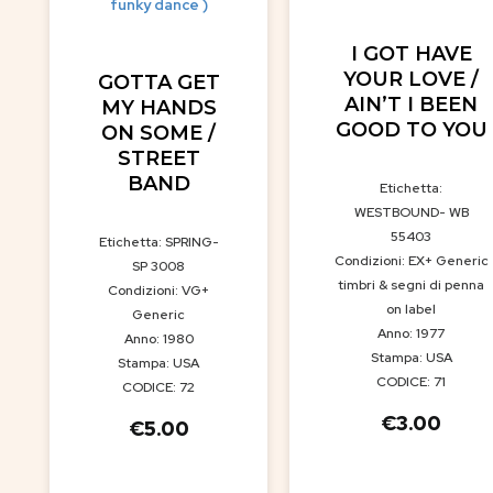
funky dance )
I GOT HAVE
YOUR LOVE /
GOTTA GET
AIN’T I BEEN
MY HANDS
GOOD TO YOU
ON SOME /
STREET
BAND
Etichetta:
WESTBOUND- WB
55403
Etichetta: SPRING-
Condizioni: EX+ Generic
SP 3008
timbri & segni di penna
Condizioni: VG+
on label
Generic
Anno: 1977
Anno: 1980
Stampa: USA
Stampa: USA
CODICE: 71
CODICE: 72
€
3.00
€
5.00