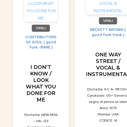
VINILI
VINILI
BECKETT BROWN (
good funk track )
CONTRIBUTORS
OF SOUL ( good
funk -RARE )
ONE WAY
STREET /
I DON’T
VOCAL &
KNOW /
INSTRUMENTA
LOOK
WHAT YOU
Etichetta: R C A- PB 103
DONE FOR
Condizioni: VG+ Generi
ME
segno di penna on labe
Anno: 1975
Stampa: USA
Etichetta: NEW MISS
CODICE: 16
- HA- 123