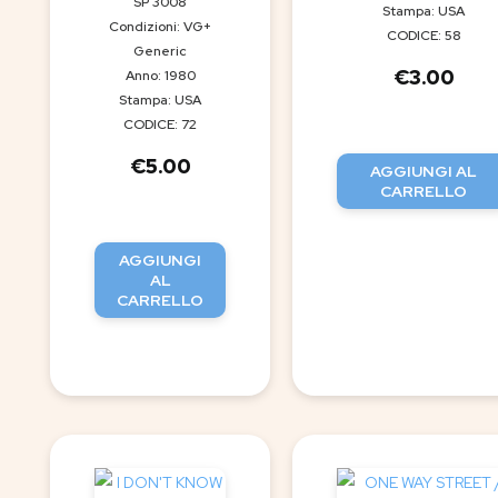
SP 3008
Stampa: USA
Condizioni: VG+
CODICE: 58
Generic
€
3.00
Anno: 1980
Stampa: USA
CODICE: 72
€
5.00
AGGIUNGI AL
CARRELLO
AGGIUNGI
AL
CARRELLO