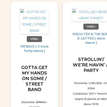
VINILI
DISCO TEX & THE SEX
O-LETTES ( disco
VINILI
dance )
FATBACK ( 2 track
funky dance )
STROLLIN’/
WE’RE HAVIN’ 
GOTTA GET
PARTY
MY HANDS
ON SOME /
Etichetta: CHELSEA- C
STREET
3054
BAND
Condizioni: VG++ Generi
segno di penna on labe
Etichetta: SPRING-
Anno: 1976