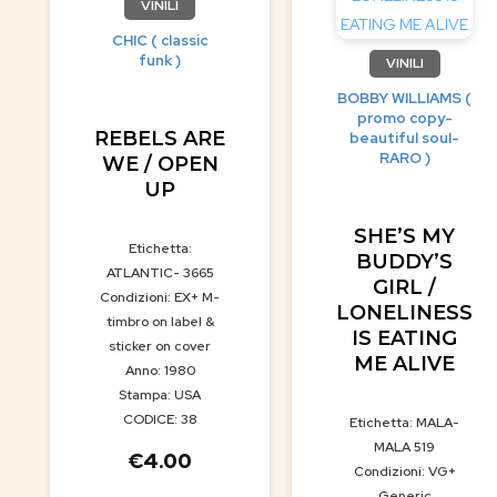
VINILI
CHIC ( classic
funk )
VINILI
BOBBY WILLIAMS (
promo copy-
REBELS ARE
beautiful soul-
RARO )
WE / OPEN
UP
SHE’S MY
Etichetta:
BUDDY’S
ATLANTIC- 3665
GIRL /
Condizioni: EX+ M-
LONELINESS
timbro on label &
IS EATING
sticker on cover
ME ALIVE
Anno: 1980
Stampa: USA
CODICE: 38
Etichetta: MALA-
MALA 519
€
4.00
Condizioni: VG+
Generic