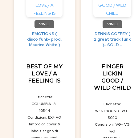
VINILI
VINILI
EMOTIONS (
DENNIS COFFEY (
disco funk- prod.
2 great track funk
Maurice White )
)- SOLD -
BEST OF MY
FINGER
LOVE / A
LICKIN
FEELING IS
GOOD /
WILD CHILD
Etichetta:
COLUMBIA- 3-
Etichetta:
10544
WESTBOUND- WT-
Condizioni: EX+ VG
5020
timbro on cover &
Condizioni: VG+ VG
label+ segno di
wol
penna on label
Anno: 1975