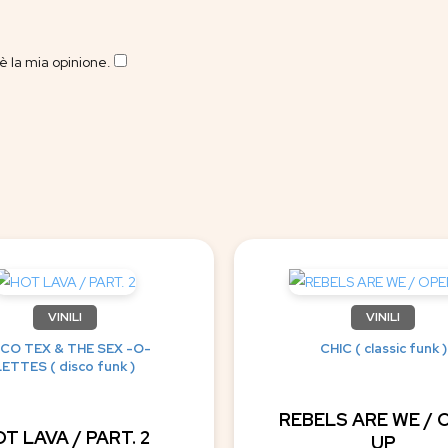
 la mia opinione.
​
VINILI
VINILI
SCO TEX & THE SEX -O-
CHIC ( classic funk )
LETTES ( disco funk )
REBELS ARE WE / 
T LAVA / PART. 2
UP