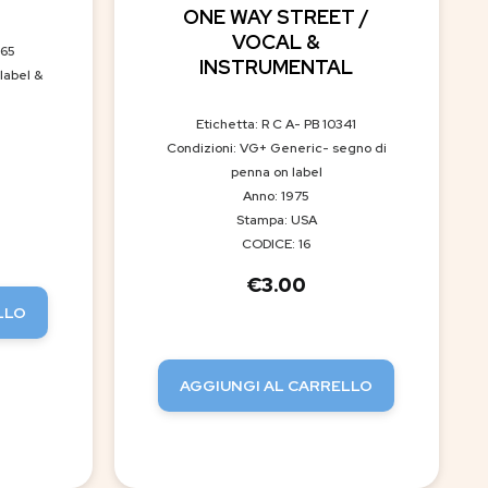
ONE WAY STREET /
VOCAL &
665
INSTRUMENTAL
label &
Etichetta: R C A- PB 10341
Condizioni: VG+ Generic- segno di
penna on label
Anno: 1975
Stampa: USA
CODICE: 16
€
3.00
LLO
AGGIUNGI AL CARRELLO