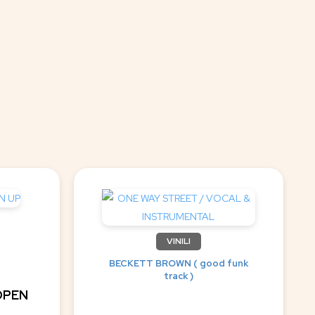
VINILI
BECKETT BROWN ( good funk
track )
OPEN