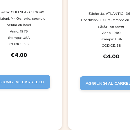
chetta: CHELSEA- CH 3040
Etichetta: ATLANTIC- 3
zioni: M- Generic, segno di
Condizioni: EX+ M- timbro on 
penna on label
sticker on cover
Anno: 1976
Anno: 1980
Stampa: USA
Stampa: USA
CODICE: 56
CODICE: 38
€
4.00
€
4.00
GIUNGI AL CARRELLO
AGGIUNGI AL CARRE