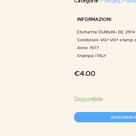
Categorie
7" (45 giri)
,
7" SOU
INFORMAZIONI
Etichetta: DURIUM- DE. 2914
Condizioni: VG+ VG+ stamp 
Anno: 1977
Stampa: ITALY
€
4.00
AGGIUNGI 