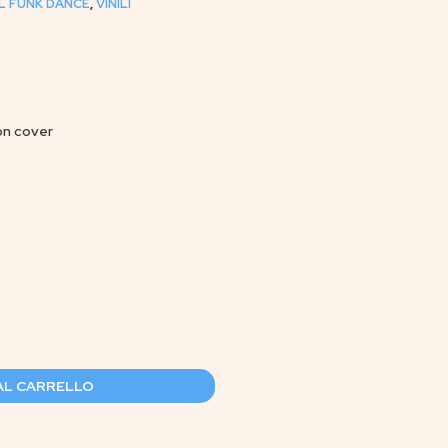
L FUNK DANCE
,
VINILI
on cover
AL CARRELLO