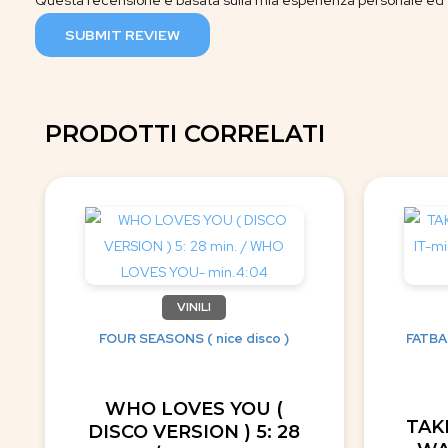
Questa recensione è basata sulla mia esperienza personale ed è
SUBMIT REVIEW
PRODOTTI CORRELATI
VINILI
FOUR SEASONS ( nice disco )
FATBAC
WHO LOVES YOU (
TAK
DISCO VERSION ) 5: 28