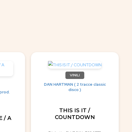
VINILI
DAN HARTMAN ( 2 tracce classic
disco )
prod.
THIS IS IT /
COUNTDOWN
 / A