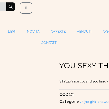
SEARCH BUTTON
LIBRI
NOVITÀ
OFFERTE
VENDUTI
OG
CONTATTI
YOU SEXY THI
STYLE ( nice cover disco funk )
COD
374
Categorie
7" (45 giri)
,
7" SOU