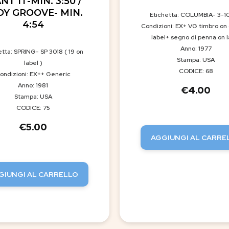
T IT-MIN. 3:50 /
DY GROOVE- MIN.
Etichetta: COLUMBIA- 3-1
4:54
Condizioni: EX+ VG timbro on
label+ segno di penna on l
Anno: 1977
etta: SPRING- SP 3018 ( 19 on
Stampa: USA
label )
CODICE: 68
ondizioni: EX++ Generic
Anno: 1981
€
4.00
Stampa: USA
CODICE: 75
€
5.00
AGGIUNGI AL CARRE
GIUNGI AL CARRELLO