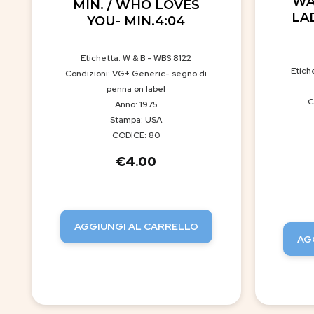
WAN
MIN. / WHO LOVES
LA
YOU- MIN.4:04
Etichetta: W & B - WBS 8122
Etich
Condizioni: VG+ Generic- segno di
penna on label
C
Anno: 1975
Stampa: USA
CODICE: 80
€
4.00
AGGIUNGI AL CARRELLO
AG