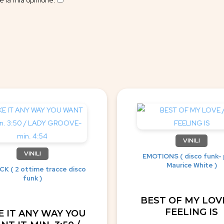
 la mia opinione.
​
VINILI
VINILI
EMOTIONS ( disco funk- 
Maurice White )
K ( 2 ottime tracce disco
funk )
BEST OF MY LOVE
FEELING IS
E IT ANY WAY YOU