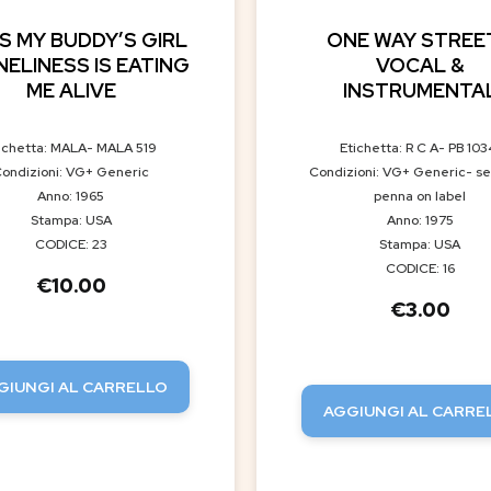
S MY BUDDY’S GIRL
ONE WAY STREET
NELINESS IS EATING
VOCAL &
ME ALIVE
INSTRUMENTA
ichetta: MALA- MALA 519
Etichetta: R C A- PB 103
ondizioni: VG+ Generic
Condizioni: VG+ Generic- se
Anno: 1965
penna on label
Stampa: USA
Anno: 1975
CODICE: 23
Stampa: USA
CODICE: 16
€
10.00
€
3.00
GIUNGI AL CARRELLO
AGGIUNGI AL CARRE