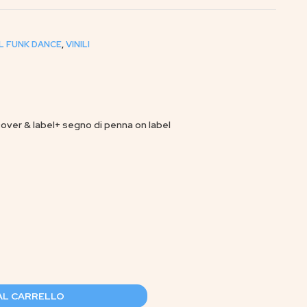
L FUNK DANCE
,
VINILI
cover & label+ segno di penna on label
AL CARRELLO