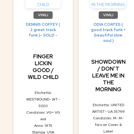
VINILI
VINILI
DENNIS COFFEY (
ODIA COATES (
2 great track
good track funk +
funk )- SOLD -
beautiful slow
soul )
FINGER
SHOWDOWN
LICKIN
/ DON’T
GOOD /
LEAVE ME IN
WILD CHILD
THE
MORNING
Etichetta:
WESTBOUND- WT-
Etichetta: UNITED
5020
ARTIST- UA 35799
Condizioni: VG+ VG
Condizioni: M- M-
wol
foro on Cover &
Anno: 1975
Label
Stampa: USA