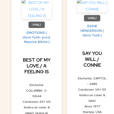
VINILI
VINILI
EDDIE
HENDERSON (
EMOTIONS (
disco funk )
disco funk- prod.
Maurice White )
SAY YOU
WILL /
BEST OF MY
CONNIE
LOVE / A
FEELING IS
Etichetta: CAPITOL
- 4485
Etichetta:
Condizioni: VG+ EX
COLUMBIA- 3-
timbro on cover &
10544
label
Condizioni: EX+ VG
Anno: 1977
timbro on cover &
Stampa: USA
label+ segno di