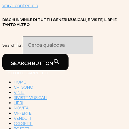
Vai al contenuto
DISCHI IN VINILE DI TUTTI I GENERI MUSICALI, RIVISTE, LIBRI E
TANTO ALTRO
Search for:
SEARCH BUTTON
€
0.00
0
CARRELLO
HOME
CHI SONO
VINILI
RIVISTE MUSICALI
LIBRI
NOVITÀ
OFFERTE
VENDUTI
OGGETTI
POSTER