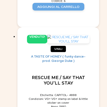
CODICE: 6
AGGIUNGI AL CARRELLO
VENDUTO!
VINILI
A TASTE OF HONEY ( funky dance-
prod. George Duke )
RESCUE ME / SAY THAT
YOU’LL STAY
Etichetta: CAPITOL- 4888
Condizioni: VG+ VG+ stamp on label & little
sticker on cover
Anno: 1980