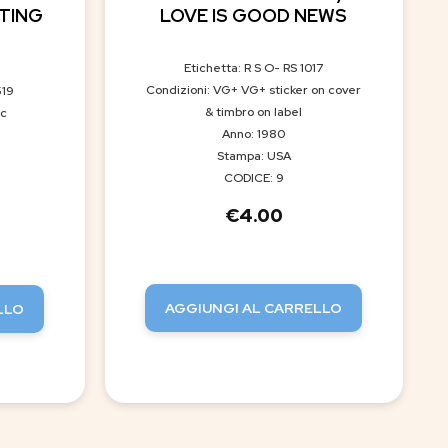
ATING
LOVE IS GOOD NEWS
Etichetta: R S O- RS 1017
Condizioni: VG+ VG+ sticker on cover
519
& timbro on label
ic
Anno: 1980
Stampa: USA
CODICE: 9
€
4.00
AGGIUNGI AL CARRELLO
LLO