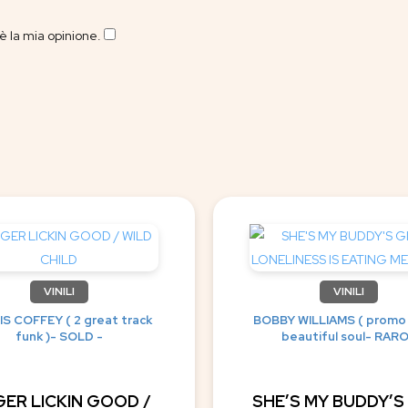
 la mia opinione.
​
VINILI
VINILI
S COFFEY ( 2 great track
BOBBY WILLIAMS ( promo
funk )- SOLD -
beautiful soul- RARO
GER LICKIN GOOD /
SHE’S MY BUDDY’S