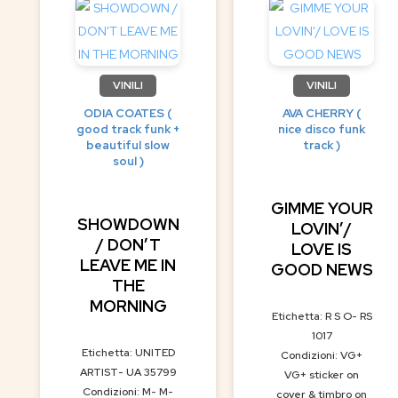
VINILI
VINILI
ODIA COATES (
AVA CHERRY (
good track funk +
nice disco funk
beautiful slow
track )
soul )
GIMME YOUR
SHOWDOWN
LOVIN’/
/ DON’T
LOVE IS
LEAVE ME IN
GOOD NEWS
THE
MORNING
Etichetta: R S O- RS
1017
Etichetta: UNITED
Condizioni: VG+
ARTIST- UA 35799
VG+ sticker on
Condizioni: M- M-
cover & timbro on