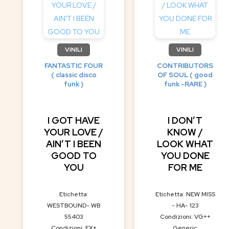
VINILI
VINILI
FANTASTIC FOUR
CONTRIBUTORS
( classic disco
OF SOUL ( good
funk )
funk -RARE )
I GOT HAVE
I DON’T
YOUR LOVE /
KNOW /
AIN’T I BEEN
LOOK WHAT
GOOD TO
YOU DONE
YOU
FOR ME
Etichetta:
Etichetta: NEW MISS
WESTBOUND- WB
- HA- 123
55403
Condizioni: VG++
Condizioni: EX+
Generic