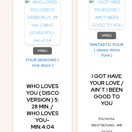
VINILI
FANTASTIC FOUR
( classic disco
VINILI
funk )
FOUR SEASONS (
nice disco )
I GOT HAVE
YOUR LOVE /
WHO LOVES
AIN’T I BEEN
YOU ( DISCO
GOOD TO
VERSION ) 5:
YOU
28 MIN. /
WHO LOVES
Etichetta:
YOU-
WESTBOUND- WB
MIN.4:04
55403