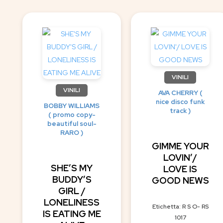
VINILI
VINILI
AVA CHERRY (
nice disco funk
BOBBY WILLIAMS
track )
( promo copy-
beautiful soul-
RARO )
GIMME YOUR
LOVIN’/
SHE’S MY
LOVE IS
BUDDY’S
GOOD NEWS
GIRL /
LONELINESS
Etichetta: R S O- RS
IS EATING ME
1017