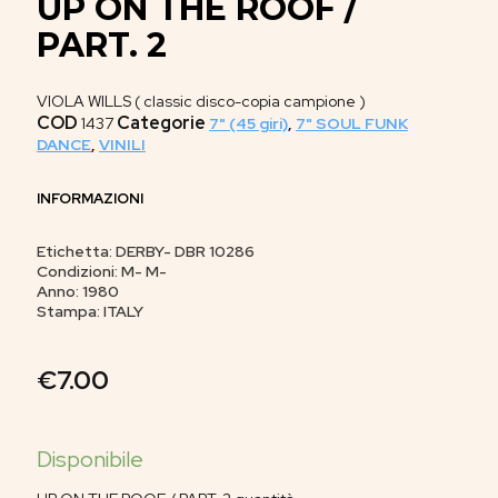
UP ON THE ROOF /
PART. 2
VIOLA WILLS ( classic disco-copia campione )
COD
Categorie
1437
7" (45 giri)
,
7" SOUL FUNK
DANCE
,
VINILI
INFORMAZIONI
Etichetta: DERBY- DBR 10286
Condizioni: M- M-
Anno: 1980
Stampa: ITALY
€
7.00