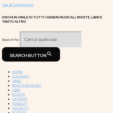
Vai al contenuto
DISCHI IN VINILE DI TUTTI I GENERI MUSICALI, RIVISTE, LIBRI E
TANTO ALTRO
Search for:
SEARCH BUTTON
€
0.00
0
CARRELLO
HOME
CHI SONO
VINILI
RIVISTE MUSICALI
LIBRI
NOVITÀ
OFFERTE
VENDUTI
OGGETTI
POSTER