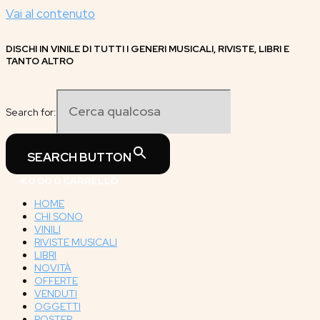
Vai al contenuto
DISCHI IN VINILE DI TUTTI I GENERI MUSICALI, RIVISTE, LIBRI E
TANTO ALTRO
Search for:
SEARCH BUTTON
€
0.00
0
CARRELLO
HOME
CHI SONO
VINILI
RIVISTE MUSICALI
LIBRI
NOVITÀ
OFFERTE
VENDUTI
OGGETTI
POSTER