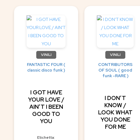
VINILI
VINILI
FANTASTIC FOUR (
CONTRIBUTORS
classic disco funk )
OF SOUL ( good
funk -RARE )
I GOT HAVE
I DON’T
YOUR LOVE /
KNOW /
AIN’T I BEEN
LOOK WHAT
GOOD TO
YOU DONE
YOU
FOR ME
Etichetta: