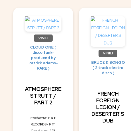
VINILI
CLOUD ONE (
disco funk-
VINILI
produced by
BRUCE & BONGO
Patrick Adams-
( 2 track electro
RARE )
disco )
ATMOSPHERE
FRENCH
STRUTT /
FOREIGN
PART 2
LEGION /
DESERTER’S
Etichetta: P & P
DUB
RECORDS- P 111
Condizioni: VG