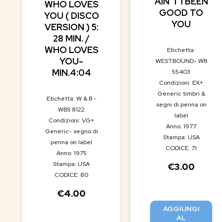
AIN’T I BEEN
WHO LOVES
GOOD TO
YOU ( DISCO
YOU
VERSION ) 5:
28 MIN. /
WHO LOVES
Etichetta:
YOU-
WESTBOUND- WB
MIN.4:04
55403
Condizioni: EX+
Generic timbri &
Etichetta: W & B -
segni di penna on
WBS 8122
label
Condizioni: VG+
Anno: 1977
Generic- segno di
Stampa: USA
penna on label
CODICE: 71
Anno: 1975
Stampa: USA
€
3.00
CODICE: 80
€
4.00
AGGIUNGI
AL