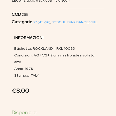
ZEUS ( 2 good track cosmic disco )
COD
265
Categorie
7" (45 giri)
,
7" SOUL FUNK DANCE
,
VINILI
INFORMAZIONI
Etichetta: ROCKLAND – RKL 10083
Condizioni: VG+ VG+ 2 cm. nastro adesivo lato
alto
Anno: 1978
Stampa: ITALY
€
8.00