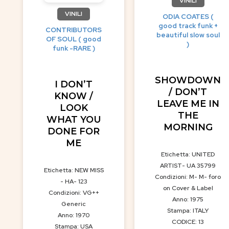
VINILI
VINILI
ODIA COATES (
good track funk +
CONTRIBUTORS
beautiful slow soul
OF SOUL ( good
)
funk -RARE )
SHOWDOWN
I DON’T
/ DON’T
KNOW /
LEAVE ME IN
LOOK
THE
WHAT YOU
MORNING
DONE FOR
ME
Etichetta: UNITED
ARTIST- UA 35799
Etichetta: NEW MISS
Condizioni: M- M- foro
- HA- 123
on Cover & Label
Condizioni: VG++
Anno: 1975
Generic
Stampa: ITALY
Anno: 1970
CODICE: 13
Stampa: USA