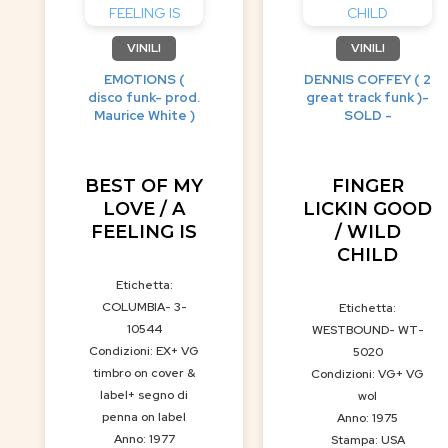
VINILI
VINILI
EMOTIONS (
DENNIS COFFEY ( 2
disco funk- prod.
great track funk )-
Maurice White )
SOLD -
BEST OF MY
FINGER
LOVE / A
LICKIN GOOD
FEELING IS
/ WILD
CHILD
Etichetta:
COLUMBIA- 3-
Etichetta:
10544
WESTBOUND- WT-
Condizioni: EX+ VG
5020
timbro on cover &
Condizioni: VG+ VG
label+ segno di
wol
penna on label
Anno: 1975
Anno: 1977
Stampa: USA