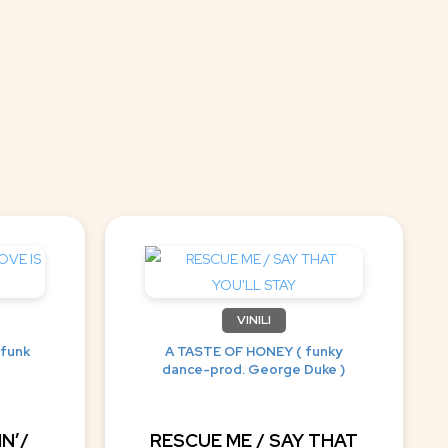
VINILI
 funk
A TASTE OF HONEY ( funky
dance-prod. George Duke )
N’/
RESCUE ME / SAY THAT