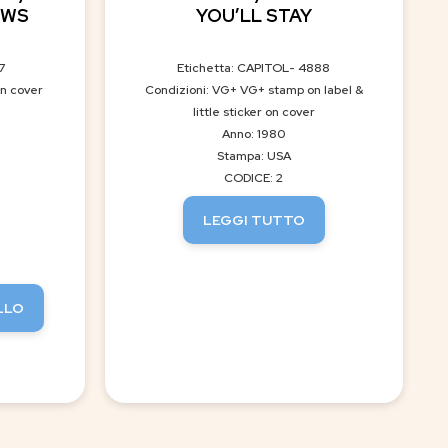
EWS
YOU’LL STAY
7
Etichetta: CAPITOL- 4888
on cover
Condizioni: VG+ VG+ stamp on label &
little sticker on cover
Anno: 1980
Stampa: USA
CODICE: 2
LEGGI TUTTO
LLO