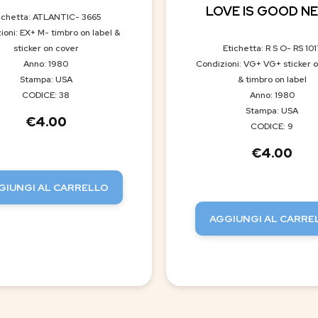
LOVE IS GOOD N
ichetta: ATLANTIC- 3665
ioni: EX+ M- timbro on label &
sticker on cover
Etichetta: R S O- RS 101
Anno: 1980
Condizioni: VG+ VG+ sticker 
Stampa: USA
& timbro on label
CODICE: 38
Anno: 1980
Stampa: USA
€
4.00
CODICE: 9
€
4.00
GIUNGI AL CARRELLO
AGGIUNGI AL CARRE