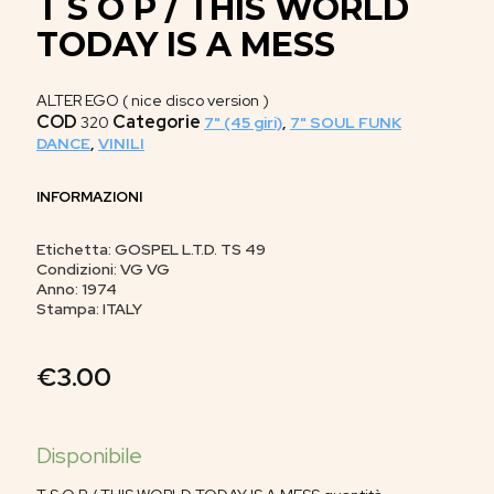
T S O P / THIS WORLD
TODAY IS A MESS
ALTER EGO ( nice disco version )
COD
Categorie
320
7" (45 giri)
,
7" SOUL FUNK
DANCE
,
VINILI
INFORMAZIONI
Etichetta: GOSPEL L.T.D. TS 49
Condizioni: VG VG
Anno: 1974
Stampa: ITALY
€
3.00