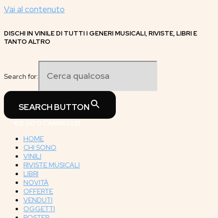
Vai al contenuto
DISCHI IN VINILE DI TUTTI I GENERI MUSICALI, RIVISTE, LIBRI E
TANTO ALTRO
Search for:
SEARCH BUTTON
€
0.00
0
CARRELLO
HOME
CHI SONO
VINILI
RIVISTE MUSICALI
LIBRI
NOVITÀ
OFFERTE
VENDUTI
OGGETTI
POSTER