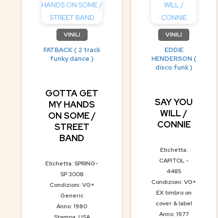
VINILI
VINILI
FATBACK ( 2 track
EDDIE
funky dance )
HENDERSON (
disco funk )
GOTTA GET
SAY YOU
MY HANDS
WILL /
ON SOME /
CONNIE
STREET
BAND
Etichetta:
CAPITOL -
Etichetta: SPRING-
4485
SP 3008
Condizioni: VG+
Condizioni: VG+
EX timbro on
Generic
cover & label
Anno: 1980
Anno: 1977
Stampa: USA