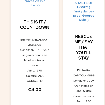
tracce classic
A TASTE OF
disco )
HONEY (
funky dance-
prod. George
Duke )
THIS IS IT /
COUNTDOWN
RESCUE
Etichetta: BLUE SKY-
ME / SAY
ZS8 2775
THAT
Condizioni: EX++ VG+
YOU’LL
segno di penna on
STAY
label, sticker on
cover
Etichetta:
Anno: 1978
CAPITOL- 4888
Stampa: USA
Condizioni: VG+
CODICE: 49
VG+ stamp on
€
4.00
label & little
sticker on cover
Anno: 1980