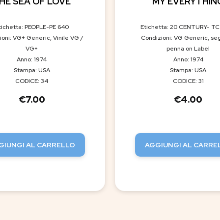
HE SEA OF LOVE
MY EVERYTHIN
tichetta: PEOPLE-PE 640
Etichetta: 20 CENTURY- TC
ioni: VG+ Generic, Vinile VG /
Condizioni: VG Generic, se
VG+
penna on Label
Anno: 1974
Anno: 1974
Stampa: USA
Stampa: USA
CODICE: 34
CODICE: 31
€
7.00
€
4.00
GIUNGI AL CARRELLO
AGGIUNGI AL CARRE