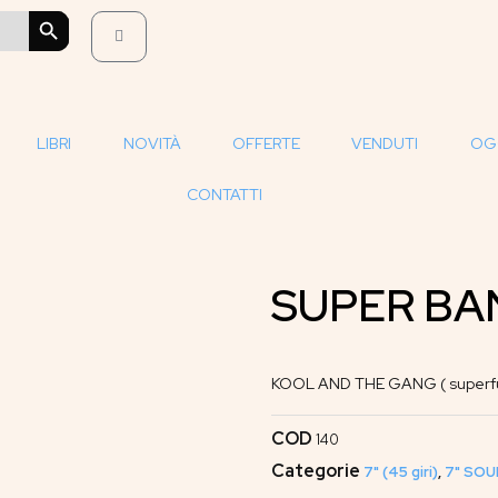
SEARCH BUTTON
LIBRI
NOVITÀ
OFFERTE
VENDUTI
OG
CONTATTI
SUPER BA
KOOL AND THE GANG ( superfu
COD
140
Categorie
7" (45 giri)
,
7" SOU