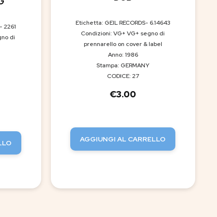
G
Etichetta: GEIL RECORDS- 6.14643
- 2261
Condizioni: VG+ VG+ segno di
gno di
prennarello on cover & label
Anno: 1986
Stampa: GERMANY
CODICE: 27
€
3.00
AGGIUNGI AL CARRELLO
LLO