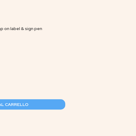
0
p on label & sign pen
AL CARRELLO