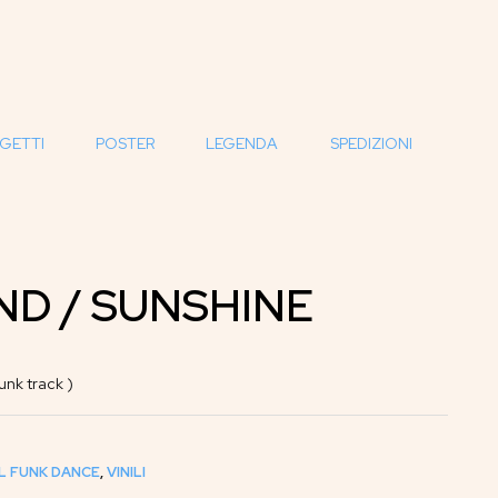
GETTI
POSTER
LEGENDA
SPEDIZIONI
ND / SUNSHINE
nk track )
L FUNK DANCE
,
VINILI