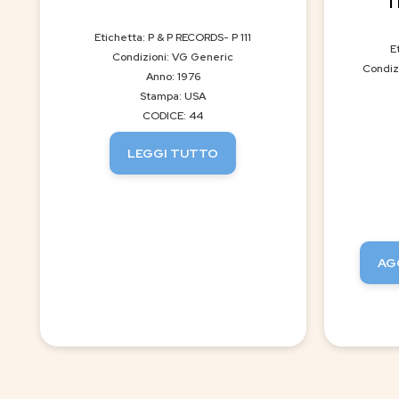
T
Etichetta: P & P RECORDS- P 111
E
Condizioni: VG Generic
Condiz
Anno: 1976
Stampa: USA
CODICE: 44
LEGGI TUTTO
AG