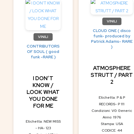
VINILI
CLOUD ONE ( disco
funk- produced by
VINILI
Patrick Adams- RARE
CONTRIBUTORS
)
OF SOUL ( good
funk -RARE )
ATMOSPHERE
STRUTT / PART
I DON’T
2
KNOW /
LOOK WHAT
Etichetta: P & P
YOU DONE
RECORDS- P 111
FOR ME
Condizioni: VG Generic
Anno: 1976
Etichetta: NEW MISS
Stampa: USA
- HA- 123
CODICE: 44