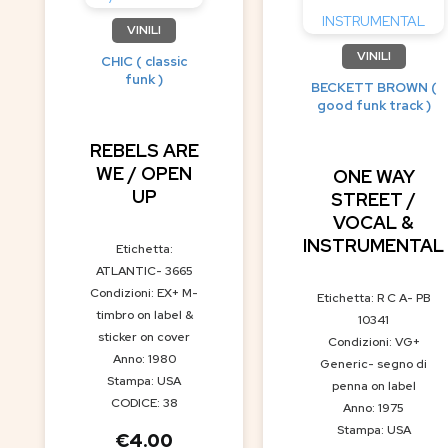
VINILI
VINILI
CHIC ( classic
funk )
BECKETT BROWN (
good funk track )
REBELS ARE
WE / OPEN
ONE WAY
UP
STREET /
VOCAL &
INSTRUMENTAL
Etichetta:
ATLANTIC- 3665
Condizioni: EX+ M-
Etichetta: R C A- PB
timbro on label &
10341
sticker on cover
Condizioni: VG+
Anno: 1980
Generic- segno di
Stampa: USA
penna on label
CODICE: 38
Anno: 1975
Stampa: USA
€
4.00