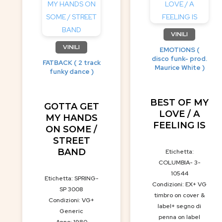
VINILI
VINILI
EMOTIONS (
disco funk- prod.
FATBACK ( 2 track
Maurice White )
funky dance )
BEST OF MY
GOTTA GET
LOVE / A
MY HANDS
FEELING IS
ON SOME /
STREET
BAND
Etichetta:
COLUMBIA- 3-
10544
Etichetta: SPRING-
Condizioni: EX+ VG
SP 3008
timbro on cover &
Condizioni: VG+
label+ segno di
Generic
penna on label
Anno: 1980