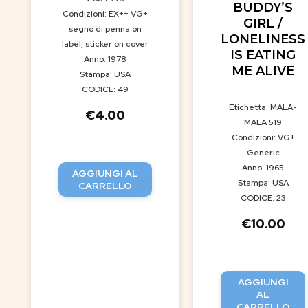
BUDDY’S
Condizioni: EX++ VG+
GIRL /
segno di penna on
LONELINESS
label, sticker on cover
IS EATING
Anno: 1978
ME ALIVE
Stampa: USA
CODICE: 49
Etichetta: MALA-
€
4.00
MALA 519
Condizioni: VG+
Generic
Anno: 1965
AGGIUNGI AL
Stampa: USA
CARRELLO
CODICE: 23
€
10.00
AGGIUNGI
AL
CARRELLO