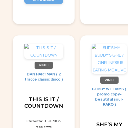
VINILI
DAN HARTMAN ( 2
tracce classic disco )
VINILI
BOBBY WILLIAMS (
promo copy-
THIS IS IT /
beautiful soul-
RARO )
COUNTDOWN
Etichetta: BLUE SKY-
SHE’S MY
ZS8 2775