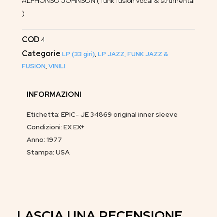
ALPHONSO JOHNSON ( funk fusion vocal & strumental
)
COD
4
Categorie
LP (33 giri)
,
LP JAZZ, FUNK JAZZ &
FUSION
,
VINILI
INFORMAZIONI
Etichetta: EPIC- JE 34869 original inner sleeve
Condizioni: EX EX+
Anno: 1977
Stampa: USA
LASCIA UNA RECENSIONE