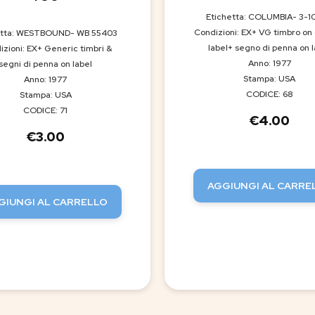
Etichetta: COLUMBIA- 3-1
Condizioni: EX+ VG timbro on
etta: WESTBOUND- WB 55403
label+ segno di penna on l
izioni: EX+ Generic timbri &
Anno: 1977
segni di penna on label
Stampa: USA
Anno: 1977
CODICE: 68
Stampa: USA
CODICE: 71
€
4.00
€
3.00
AGGIUNGI AL CARRE
GIUNGI AL CARRELLO