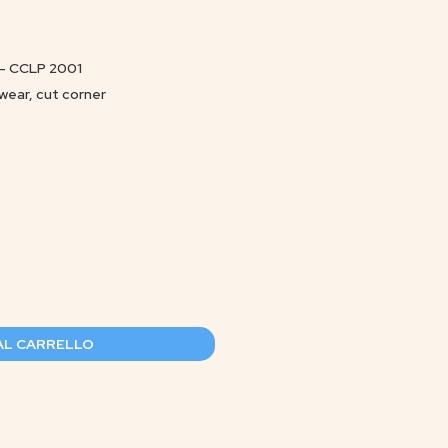
- CCLP 2001
wear, cut corner
AL CARRELLO