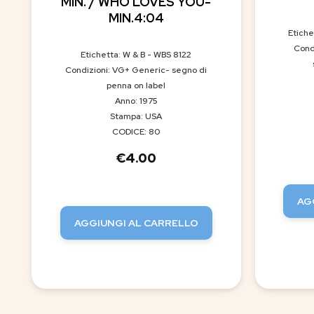
MIN. / WHO LOVES YOU-
MIN.4:04
Etich
Cond
Etichetta: W & B - WBS 8122
Condizioni: VG+ Generic- segno di
penna on label
Anno: 1975
Stampa: USA
CODICE: 80
€
4.00
AG
AGGIUNGI AL CARRELLO