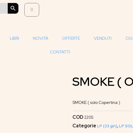
SEARCH BUTTON
LIBRI
NOVITÀ
OFFERTE
VENDUTI
OG
CONTATTI
SMOKE ( O
SMOKE ( solo Copertina )
COD
220S
Categorie
LP (33 giri)
,
LP SOL