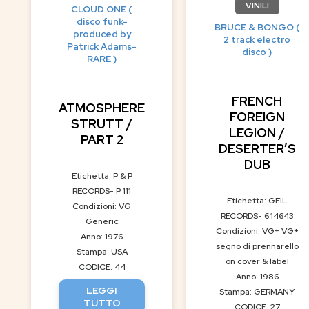
VINILI
CLOUD ONE (
disco funk-
BRUCE & BONGO (
produced by
2 track electro
Patrick Adams-
disco )
RARE )
FRENCH
ATMOSPHERE
FOREIGN
STRUTT /
LEGION /
PART 2
DESERTER’S
DUB
Etichetta: P & P
RECORDS- P 111
Etichetta: GEIL
Condizioni: VG
RECORDS- 6.14643
Generic
Condizioni: VG+ VG+
Anno: 1976
segno di prennarello
Stampa: USA
on cover & label
CODICE: 44
Anno: 1986
LEGGI
Stampa: GERMANY
TUTTO
CODICE: 27