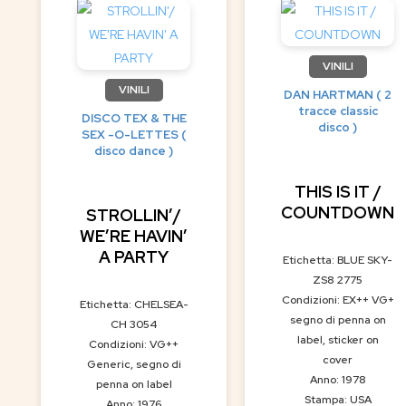
VINILI
VINILI
DAN HARTMAN ( 2
tracce classic
DISCO TEX & THE
disco )
SEX -O-LETTES (
disco dance )
THIS IS IT /
COUNTDOWN
STROLLIN’/
WE’RE HAVIN’
A PARTY
Etichetta: BLUE SKY-
ZS8 2775
Condizioni: EX++ VG+
Etichetta: CHELSEA-
segno di penna on
CH 3054
label, sticker on
Condizioni: VG++
cover
Generic, segno di
Anno: 1978
penna on label
Stampa: USA
Anno: 1976