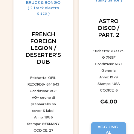
funky dance )
BRUCE & BONGO
( 2 track electro
disco )
ASTRO
DISCO /
FRENCH
PART. 2
FOREIGN
LEGION /
Etichetta: GORDY-
DESERTER’S
G 7165F
DUB
Condizioni: VG+
Generic
Anno: 1979
Etichetta: GEIL
Stampa: USA
RECORDS- 6.14643
CODICE: 6
Condizioni: VG+
VG+ segno di
€
4.00
prennarello on
cover & label
Anno: 1986
Stampa: GERMANY
AGGIUNGI
CODICE: 27
AL