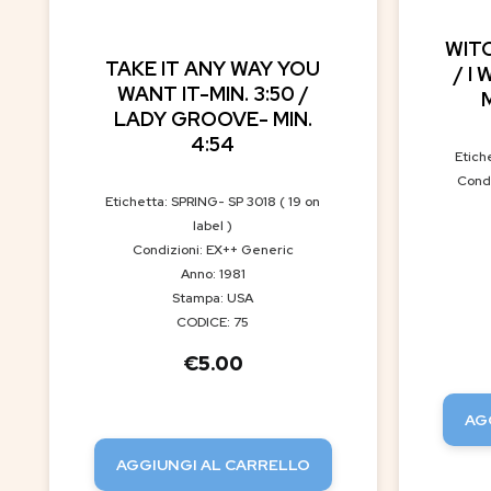
WIT
TAKE IT ANY WAY YOU
/ I
WANT IT-MIN. 3:50 /
LADY GROOVE- MIN.
4:54
Etich
Condi
Etichetta: SPRING- SP 3018 ( 19 on
label )
Condizioni: EX++ Generic
Anno: 1981
Stampa: USA
CODICE: 75
€
5.00
AG
AGGIUNGI AL CARRELLO