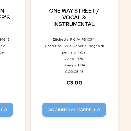
GN
ONE WAY STREET /
ER’S
VOCAL &
INSTRUMENTAL
.14643
Etichetta: R C A- PB 10341
o di
Condizioni: VG+ Generic- segno di
bel
penna on label
Anno: 1975
Stampa: USA
CODICE: 16
€
3.00
LLO
AGGIUNGI AL CARRELLO