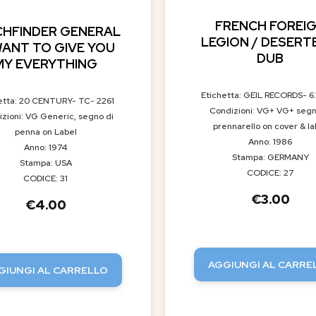
FRENCH FOREI
CHFINDER GENERAL
LEGION / DESERT
 WANT TO GIVE YOU
DUB
MY EVERYTHING
Etichetta: GEIL RECORDS- 6
etta: 20 CENTURY- TC- 2261
Condizioni: VG+ VG+ segn
zioni: VG Generic, segno di
prennarello on cover & la
penna on Label
Anno: 1986
Anno: 1974
Stampa: GERMANY
Stampa: USA
CODICE: 27
CODICE: 31
€
3.00
€
4.00
AGGIUNGI AL CARRE
GIUNGI AL CARRELLO