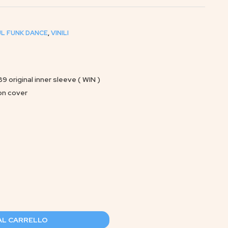
L FUNK DANCE
,
VINILI
 original inner sleeve ( WIN )
on cover
AL CARRELLO