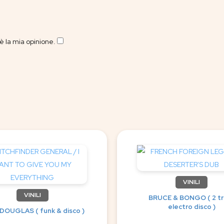
 la mia opinione.
​
VINILI
VINILI
BRUCE & BONGO ( 2 tr
electro disco )
DOUGLAS ( funk & disco )