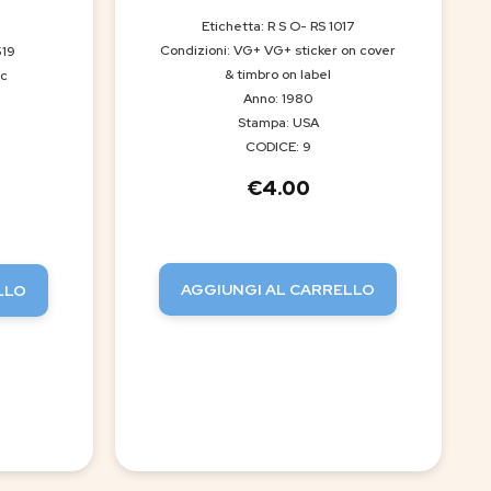
Etichetta: R S O- RS 1017
Condizioni: VG+ VG+ sticker on cover
519
& timbro on label
ic
Anno: 1980
Stampa: USA
CODICE: 9
€
4.00
AGGIUNGI AL CARRELLO
LLO