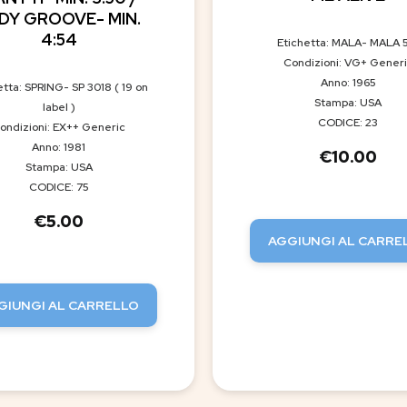
DY GROOVE- MIN.
4:54
Etichetta: MALA- MALA 
Condizioni: VG+ Gener
Anno: 1965
etta: SPRING- SP 3018 ( 19 on
Stampa: USA
label )
CODICE: 23
ondizioni: EX++ Generic
Anno: 1981
€
10.00
Stampa: USA
CODICE: 75
€
5.00
AGGIUNGI AL CARRE
GIUNGI AL CARRELLO