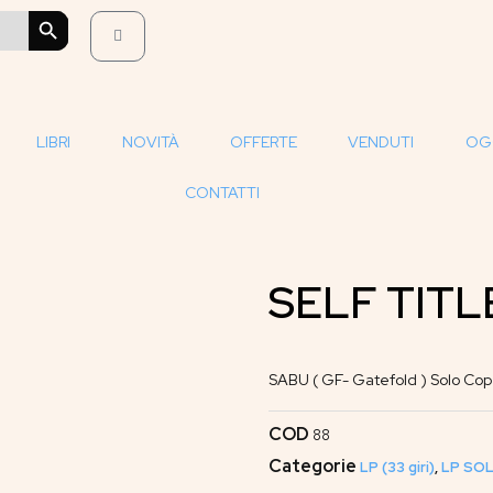
SEARCH BUTTON
LIBRI
NOVITÀ
OFFERTE
VENDUTI
OG
CONTATTI
SELF TITL
SABU ( GF- Gatefold ) Solo Cop
COD
88
Categorie
LP (33 giri)
,
LP SOL