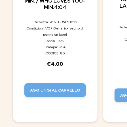
MIN. / WHO LOVES YOU-
LA
MIN.4:04
Etichetta: W & B - WBS 8122
Etich
Condizioni: VG+ Generic- segno di
penna on label
C
Anno: 1975
Stampa: USA
CODICE: 80
€
4.00
AGGIUNGI AL CARRELLO
AG