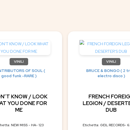
VINILI
VINILI
TRIBUTORS OF SOUL (
BRUCE & BONGO ( 2 tr
good funk -RARE )
electro disco )
ON’T KNOW / LOOK
FRENCH FOREI
AT YOU DONE FOR
LEGION / DESERT
ME
DUB
chetta: NEW MISS - HA- 123
Etichetta: GEIL RECORDS- 6