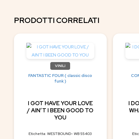
PRODOTTI CORRELATI
VINILI
FANTASTIC FOUR ( classic disco
CON
funk )
I GOT HAVE YOUR LOVE
I D
/ AIN’T I BEEN GOOD TO
WH
YOU
Etichetta: WESTBOUND- WB 55403
Eti