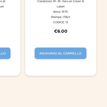
o di
Condizioni: M- M- foro on Cover &
bel
Label
Anno: 1975
Stampa: ITALY
CODICE: 13
€
6.00
LLO
AGGIUNGI AL CARRELLO