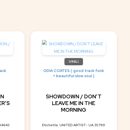
VINILI
ack
ODIA COATES ( good track funk
+ beautiful slow soul )
GN
SHOWDOWN / DON’T
ER’S
LEAVE ME IN THE
MORNING
.14643
Etichetta: UNITED ARTIST- UA 35799