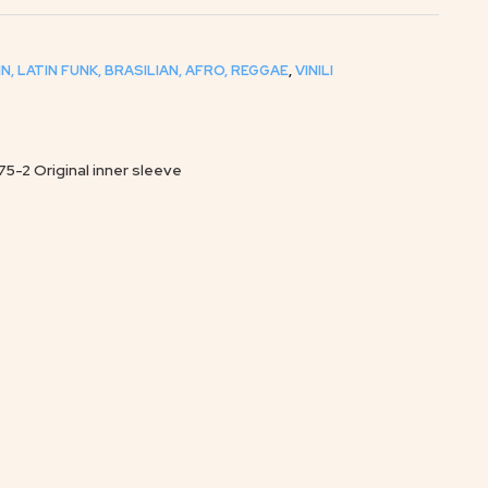
IN, LATIN FUNK, BRASILIAN, AFRO, REGGAE
,
VINILI
-2 Original inner sleeve