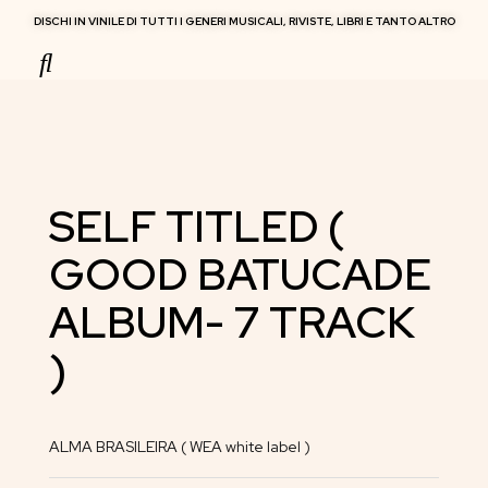
DISCHI IN VINILE DI TUTTI I GENERI MUSICALI, RIVISTE, LIBRI E TANTO ALTRO
RIVISTE MUSICALI
SELF TITLED (
GOOD BATUCADE
ALBUM- 7 TRACK
)
ALMA BRASILEIRA ( WEA white label )