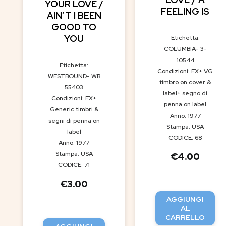
YOUR LOVE /
FEELING IS
AIN’T I BEEN
GOOD TO
YOU
Etichetta:
COLUMBIA- 3-
10544
Etichetta:
Condizioni: EX+ VG
WESTBOUND- WB
timbro on cover &
55403
label+ segno di
Condizioni: EX+
penna on label
Generic timbri &
Anno: 1977
segni di penna on
Stampa: USA
label
CODICE: 68
Anno: 1977
Stampa: USA
€
4.00
CODICE: 71
€
3.00
AGGIUNGI
AL
CARRELLO