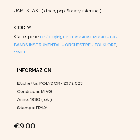
JAMES LAST ( disco, pop, & easy listening )
COD
99
Categorie
LP (33 giri)
,
LP CLASSICAL MUSIC - BIG
BANDS INSTRUMENTAL - ORCHESTRE - FOLKLORE
,
VINILI
INFORMAZIONI
Etichetta: POLYDOR- 2372 023
Condizioni: M VG
Anno: 1980 ( ok )
Stampa: ITALY
€
9.00