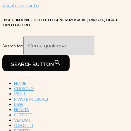
Vai al contenuto
DISCHI IN VINILE DI TUTTI I GENERI MUSICALI, RIVISTE, LIBRI E
TANTO ALTRO
Search for:
SEARCH BUTTON
€
0.00
0
CARRELLO
HOME
CHI SONO
VINILI
RIVISTE MUSICALI
LIBRI
NOVITÀ
OFFERTE
VENDUTI
OGGETTI
POSTER