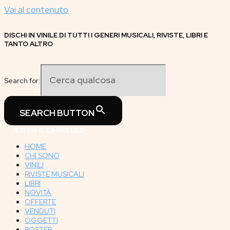
Vai al contenuto
DISCHI IN VINILE DI TUTTI I GENERI MUSICALI, RIVISTE, LIBRI E
TANTO ALTRO
Search for:
SEARCH BUTTON
€
0.00
0
CARRELLO
HOME
CHI SONO
VINILI
RIVISTE MUSICALI
LIBRI
NOVITÀ
OFFERTE
VENDUTI
OGGETTI
POSTER