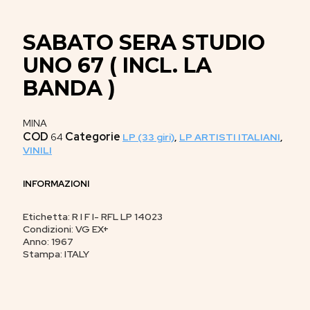
SABATO SERA STUDIO
UNO 67 ( INCL. LA
BANDA )
MINA
COD
Categorie
64
LP (33 giri)
,
LP ARTISTI ITALIANI
,
VINILI
INFORMAZIONI
Etichetta: R I F I- RFL LP 14023
Condizioni: VG EX+
Anno: 1967
Stampa: ITALY