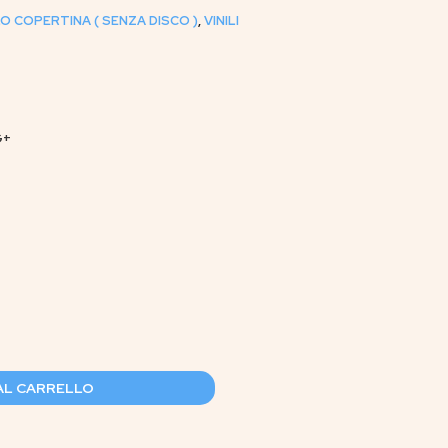
O COPERTINA ( SENZA DISCO )
,
VINILI
G+
AL CARRELLO