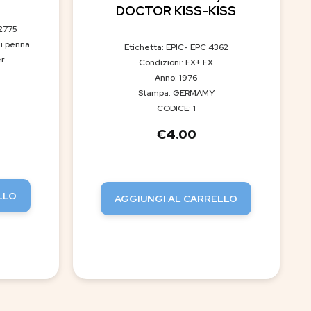
DOCTOR KISS-KISS
 2775
di penna
Etichetta: EPIC- EPC 4362
er
Condizioni: EX+ EX
Anno: 1976
Stampa: GERMAMY
CODICE: 1
€
4.00
LLO
AGGIUNGI AL CARRELLO