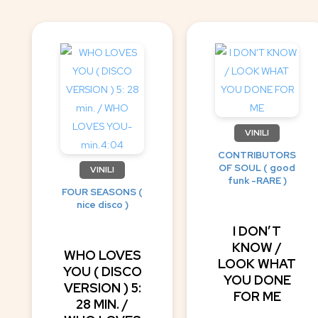
VINILI
CONTRIBUTORS
OF SOUL ( good
VINILI
funk -RARE )
FOUR SEASONS (
nice disco )
I DON’T
KNOW /
WHO LOVES
LOOK WHAT
YOU ( DISCO
YOU DONE
VERSION ) 5:
FOR ME
28 MIN. /