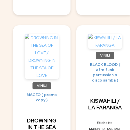
VINILI
BLACK BLOOD (
afro funk
percussion &
disco samba )
VINILI
MACEO ( promo
copy )
KISWAHILI /
LA FARANGA
DROWNING
Etichetta:
IN THE SEA
MAINSTREAM- MRL