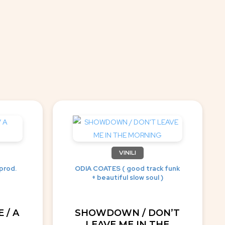
VINILI
prod.
ODIA COATES ( good track funk
+ beautiful slow soul )
 / A
SHOWDOWN / DON’T
LEAVE ME IN THE