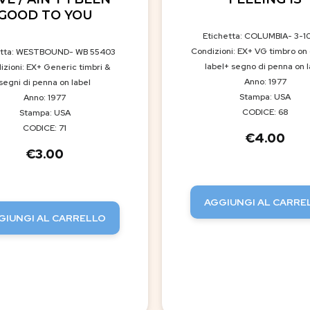
GOOD TO YOU
Etichetta: COLUMBIA- 3-1
Condizioni: EX+ VG timbro on
etta: WESTBOUND- WB 55403
label+ segno di penna on l
izioni: EX+ Generic timbri &
Anno: 1977
segni di penna on label
Stampa: USA
Anno: 1977
CODICE: 68
Stampa: USA
CODICE: 71
€
4.00
€
3.00
AGGIUNGI AL CARRE
GIUNGI AL CARRELLO