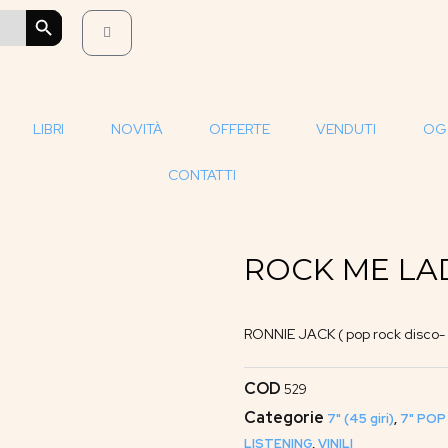
SEARCH BUTTON
LIBRI
NOVITÀ
OFFERTE
VENDUTI
OG
CONTATTI
ROCK ME LAD
RONNIE JACK ( pop rock disco-
COD
529
Categorie
7" (45 giri)
,
7" POP
LISTENING
,
VINILI