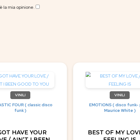
 la mia opinione.
​
VINILI
VINILI
STIC FOUR ( classic disco
EMOTIONS ( disco funk- 
funk )
Maurice White )
 GOT HAVE YOUR
BEST OF MY LOVE
E / AIN’T I BEEN
FEELING IS