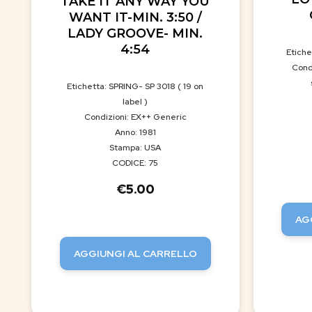
TAKE IT ANY WAY YOU
WANT IT-MIN. 3:50 /
LADY GROOVE- MIN.
4:54
Etich
Cond
Etichetta: SPRING- SP 3018 ( 19 on
label )
Condizioni: EX++ Generic
Anno: 1981
Stampa: USA
CODICE: 75
€
5.00
AG
AGGIUNGI AL CARRELLO