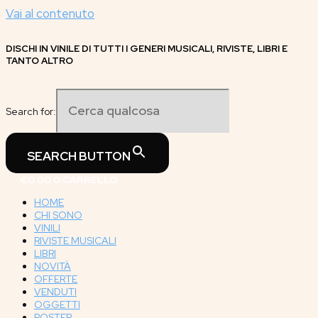
Vai al contenuto
DISCHI IN VINILE DI TUTTI I GENERI MUSICALI, RIVISTE, LIBRI E
TANTO ALTRO
Search for:
SEARCH BUTTON
€
0.00
0
CARRELLO
HOME
CHI SONO
VINILI
RIVISTE MUSICALI
LIBRI
NOVITÀ
OFFERTE
VENDUTI
OGGETTI
POSTER