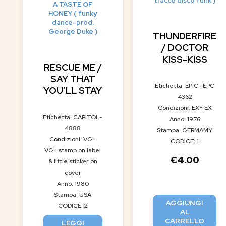
tracce disco funk )
A TASTE OF
HONEY ( funky
dance-prod.
George Duke )
THUNDERFIRE
/ DOCTOR
KISS-KISS
RESCUE ME /
SAY THAT
Etichetta: EPIC- EPC
YOU’LL STAY
4362
Condizioni: EX+ EX
Etichetta: CAPITOL-
Anno: 1976
4888
Stampa: GERMAMY
Condizioni: VG+
CODICE: 1
VG+ stamp on label
€
4.00
& little sticker on
cover
Anno: 1980
Stampa: USA
AGGIUNGI
CODICE: 2
AL
CARRELLO
LEGGI