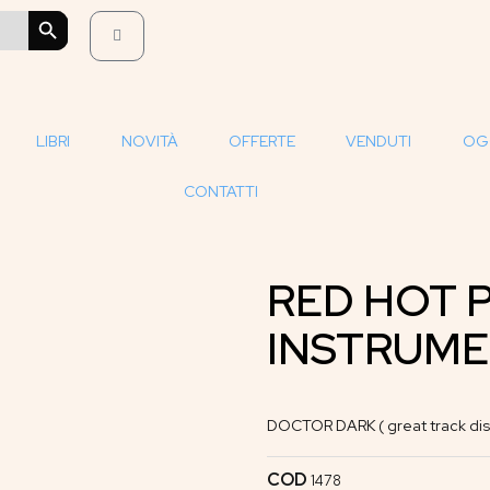
SEARCH BUTTON
LIBRI
NOVITÀ
OFFERTE
VENDUTI
OG
CONTATTI
RED HOT P
INSTRUM
DOCTOR DARK ( great track dis
COD
1478