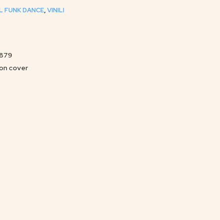
L FUNK DANCE
,
VINILI
7879
 on cover