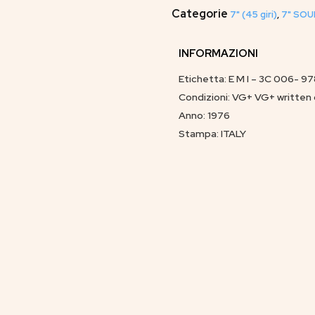
Categorie
7" (45 giri)
,
7" SOU
INFORMAZIONI
Etichetta: E M I – 3C 006- 9
Condizioni: VG+ VG+ written
Anno: 1976
Stampa: ITALY