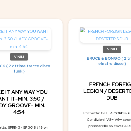
VINILI
VINILI
BRUCE & BONGO ( 2 tr
electro disco )
K ( 2 ottime tracce disco
funk )
FRENCH FOREI
LEGION / DESERT
E IT ANY WAY YOU
DUB
NT IT-MIN. 3:50 /
DY GROOVE- MIN.
4:54
Etichetta: GEIL RECORDS- 6
Condizioni: VG+ VG+ segn
prennarello on cover & la
etta: SPRING- SP 3018 ( 19 on