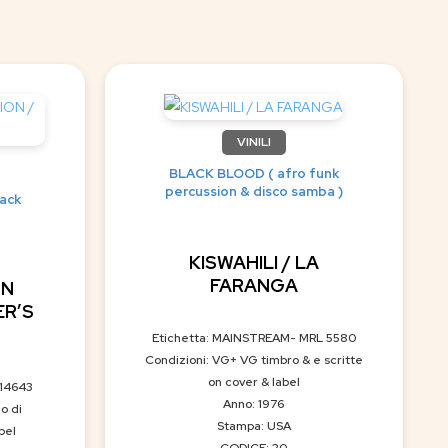
VINILI
BLACK BLOOD ( afro funk
percussion & disco samba )
ack
KISWAHILI / LA
FARANGA
GN
ER’S
Etichetta: MAINSTREAM- MRL 5580
Condizioni: VG+ VG timbro & e scritte
on cover & label
.14643
Anno: 1976
o di
Stampa: USA
bel