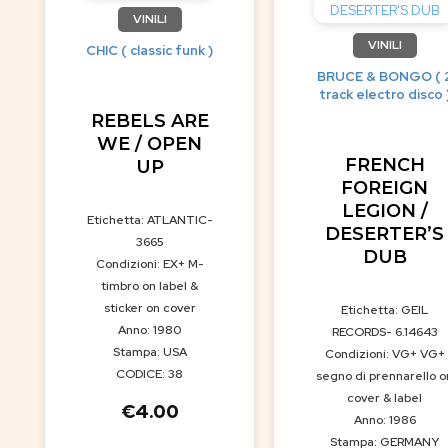
VINILI
VINILI
CHIC ( classic funk )
BRUCE & BONGO ( 
track electro disco 
REBELS ARE
WE / OPEN
FRENCH
UP
FOREIGN
LEGION /
Etichetta: ATLANTIC-
DESERTER’S
3665
DUB
Condizioni: EX+ M-
timbro on label &
sticker on cover
Etichetta: GEIL
Anno: 1980
RECORDS- 6.14643
Stampa: USA
Condizioni: VG+ VG+
CODICE: 38
segno di prennarello o
cover & label
€
4.00
Anno: 1986
Stampa: GERMANY