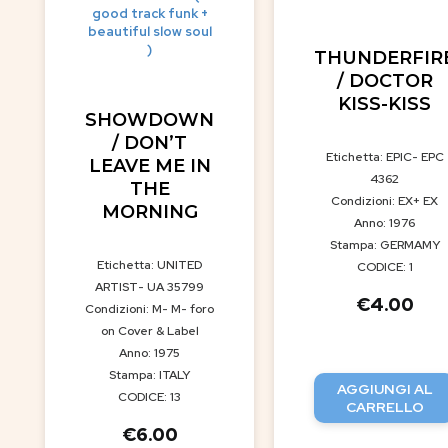
good track funk +
beautiful slow soul
)
THUNDERFIR
/ DOCTOR
KISS-KISS
SHOWDOWN
/ DON’T
Etichetta: EPIC- EPC
LEAVE ME IN
4362
THE
Condizioni: EX+ EX
MORNING
Anno: 1976
Stampa: GERMAMY
Etichetta: UNITED
CODICE: 1
ARTIST- UA 35799
€
4.00
Condizioni: M- M- foro
on Cover & Label
Anno: 1975
Stampa: ITALY
AGGIUNGI AL
CODICE: 13
CARRELLO
€
6.00