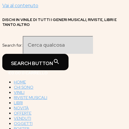
Vai al contenuto
DISCHI IN VINILE DI TUTTI I GENERI MUSICALI, RIVISTE, LIBRI E
TANTO ALTRO
Search for:
SEARCH BUTTON
€
0.00
0
CARRELLO
HOME
CHI SONO
VINILI
RIVISTE MUSICALI
LIBRI
NOVITÀ
OFFERTE
VENDUTI
OGGETTI
POSTER