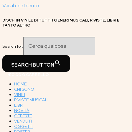
Vai al contenuto
DISCHI IN VINILE DI TUTTI I GENERI MUSICALI, RIVISTE, LIBRI E
TANTO ALTRO
Search for:
SEARCH BUTTON
€
0.00
0
CARRELLO
HOME
CHI SONO
VINILI
RIVISTE MUSICALI
LIBRI
NOVITÀ
OFFERTE
VENDUTI
OGGETTI
POSTER