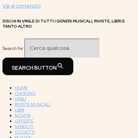
Vai al contenuto
DISCHI IN VINILE DI TUTTI I GENERI MUSICALI, RIVISTE, LIBRI E
TANTO ALTRO
Search for:
SEARCH BUTTON
€
0.00
0
CARRELLO
HOME
CHI SONO
VINILI
RIVISTE MUSICALI
LIBRI
NOVITÀ
OFFERTE
VENDUTI
OGGETTI
POSTER