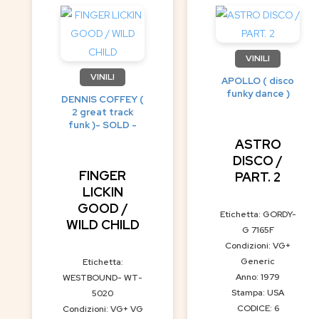
VINILI
VINILI
APOLLO ( disco
funky dance )
DENNIS COFFEY (
2 great track
funk )- SOLD -
ASTRO
DISCO /
FINGER
PART. 2
LICKIN
GOOD /
Etichetta: GORDY-
WILD CHILD
G 7165F
Condizioni: VG+
Generic
Etichetta:
Anno: 1979
WESTBOUND- WT-
Stampa: USA
5020
CODICE: 6
Condizioni: VG+ VG